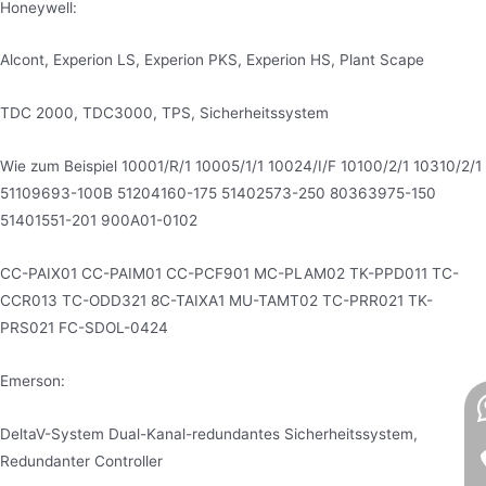
Honeywell:
Alcont, Experion LS, Experion PKS, Experion HS, Plant Scape
TDC 2000, TDC3000, TPS, Sicherheitssystem
Wie zum Beispiel 10001/R/1 10005/1/1 10024/I/F 10100/2/1 10310/2/1
51109693-100B 51204160-175 51402573-250 80363975-150
51401551-201 900A01-0102
CC-PAIX01 CC-PAIM01 CC-PCF901 MC-PLAM02 TK-PPD011 TC-
CCR013 TC-ODD321 8C-TAIXA1 MU-TAMT02 TC-PRR021 TK-
PRS021 FC-SDOL-0424
Emerson:
DeltaV-System Dual-Kanal-redundantes Sicherheitssystem,
Redundanter Controller