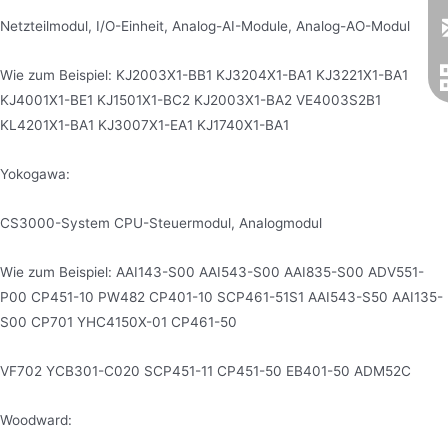
Netzteilmodul, I/O-Einheit, Analog-AI-Module, Analog-AO-Modul
Wie zum Beispiel: KJ2003X1-BB1 KJ3204X1-BA1 KJ3221X1-BA1
KJ4001X1-BE1 KJ1501X1-BC2 KJ2003X1-BA2 VE4003S2B1
KL4201X1-BA1 KJ3007X1-EA1 KJ1740X1-BA1
Yokogawa:
CS3000-System CPU-Steuermodul, Analogmodul
Wie zum Beispiel: AAI143-S00 AAI543-S00 AAI835-S00 ADV551-
P00 CP451-10 PW482 CP401-10 SCP461-51S1 AAI543-S50 AAI135-
S00 CP701 YHC4150X-01 CP461-50
VF702 YCB301-C020 SCP451-11 CP451-50 EB401-50 ADM52C
Woodward: