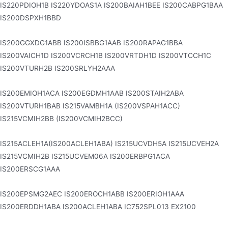
IS220PDIOH1B IS220YDOAS1A IS200BAIAH1BEE IS200CABPG1BAA
IS200DSPXH1BBD
IS200GGXDG1ABB IS200ISBBG1AAB IS200RAPAG1BBA
IS200VAICH1D IS200VCRCH1B IS200VRTDH1D IS200VTCCH1C
IS200VTURH2B IS200SRLYH2AAA
IS200EMIOH1ACA IS200EGDMH1AAB IS200STAIH2ABA
IS200VTURH1BAB IS215VAMBH1A (IS200VSPAH1ACC)
IS215VCMIH2BB (IS200VCMIH2BCC)
IS215ACLEH1A(IS200ACLEH1ABA) IS215UCVDH5A IS215UCVEH2A
IS215VCMIH2B IS215UCVEM06A IS200ERBPG1ACA
IS200ERSCG1AAA
IS200EPSMG2AEC IS200EROCH1ABB IS200ERIOH1AAA
IS200ERDDH1ABA IS200ACLEH1ABA IC752SPL013 EX2100