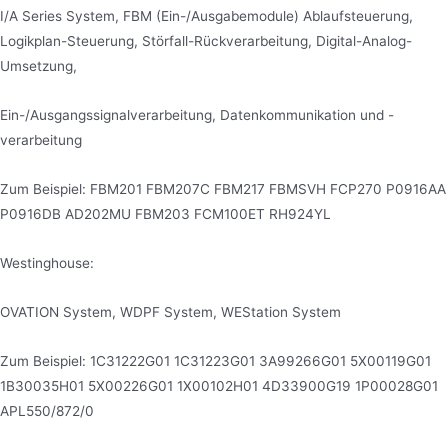
I/A Series System, FBM (Ein-/Ausgabemodule) Ablaufsteuerung,
Logikplan-Steuerung, Störfall-Rückverarbeitung, Digital-Analog-
Umsetzung,
Ein-/Ausgangssignalverarbeitung, Datenkommunikation und -
verarbeitung
Zum Beispiel: FBM201 FBM207C FBM217 FBMSVH FCP270 P0916AA
P0916DB AD202MU FBM203 FCM100ET RH924YL
Westinghouse:
OVATION System, WDPF System, WEStation System
Zum Beispiel: 1C31222G01 1C31223G01 3A99266G01 5X00119G01
1B30035H01 5X00226G01 1X00102H01 4D33900G19 1P00028G01
APL550/872/0