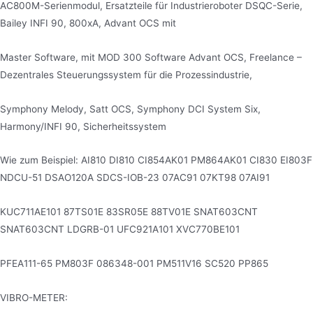
AC800M-Serienmodul, Ersatzteile für Industrieroboter DSQC-Serie,
Bailey INFI 90, 800xA, Advant OCS mit
Master Software, mit MOD 300 Software Advant OCS, Freelance –
Dezentrales Steuerungssystem für die Prozessindustrie,
Symphony Melody, Satt OCS, Symphony DCI System Six,
Harmony/INFI 90, Sicherheitssystem
Wie zum Beispiel: AI810 DI810 CI854AK01 PM864AK01 CI830 EI803F
NDCU-51 DSAO120A SDCS-IOB-23 07AC91 07KT98 07AI91
KUC711AE101 87TS01E 83SR05E 88TV01E SNAT603CNT
SNAT603CNT LDGRB-01 UFC921A101 XVC770BE101
PFEA111-65 PM803F 086348-001 PM511V16 SC520 PP865
VIBRO-METER: