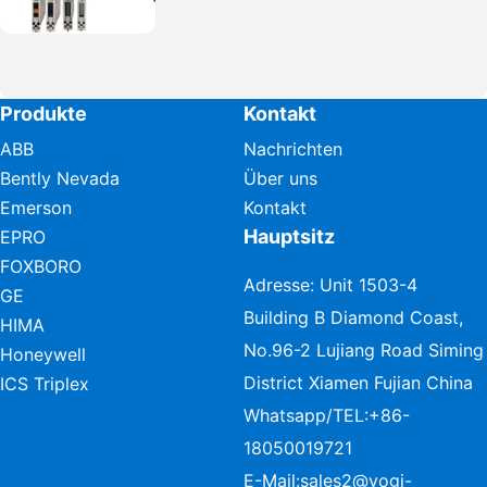
Produkte
Kontakt
ABB
Nachrichten
Bently Nevada
Über uns
Emerson
Kontakt
Hauptsitz
EPRO
FOXBORO
Adresse: Unit 1503-4
GE
Building B Diamond Coast,
HIMA
No.96-2 Lujiang Road Siming
Honeywell
District Xiamen Fujian China
ICS Triplex
Whatsapp/TEL:
+86-
18050019721
E-Mail:
sales2@vogi-