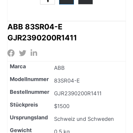
ABB 83SR04-E
GJR2390200R1411
Marca
ABB
Modellnummer
83SR04-E
Bestellnummer
GJR2390200R1411
Stückpreis
$1500
Ursprungsland
Schweiz und Schweden
Gewicht
0,5 kg