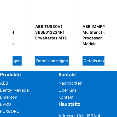
ABB TU830V1
ABB IMMFP12
A
3BSE013234R1
Multifunction
3
Erweitertes MTU
Processor
Module
gen
Details anzeigen
Details anzeigen
D
Produkte
Kontakt
ABB
Nachrichten
Bently Nevada
Über uns
Emerson
Kontakt
Hauptsitz
EPRO
FOXBORO
Adresse: Unit 1503-4