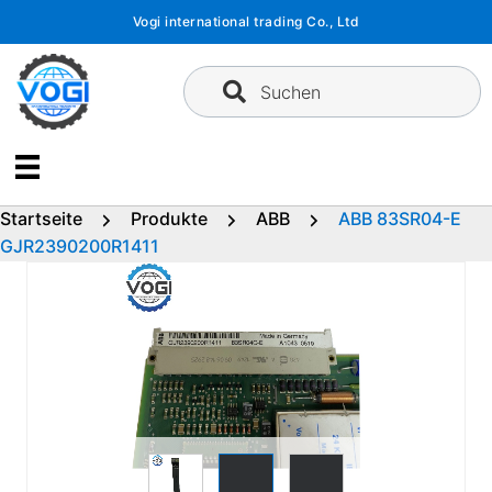
Zum
Vogi international trading Co., Ltd
Inhalt
springen
Suchen
Startseite
Produkte
ABB
ABB 83SR04-E
GJR2390200R1411