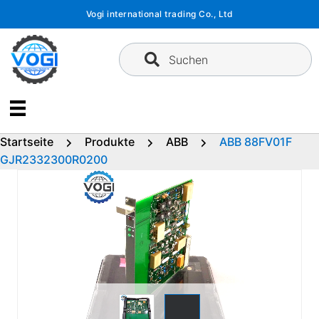
Zum
Vogi international trading Co., Ltd
Inhalt
springen
Suchen
Startseite
Produkte
ABB
ABB 88FV01F
GJR2332300R0200