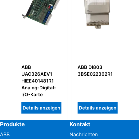
ABB
ABB DI803
AB
UAC326AEV1
3BSE022362R1
3B
HIEE401481R1
Eng
Analog-Digital-
Bo
I/O-Karte
Details anzeigen
Details anzeigen
De
Produkte
Kontakt
ABB
Nachrichten