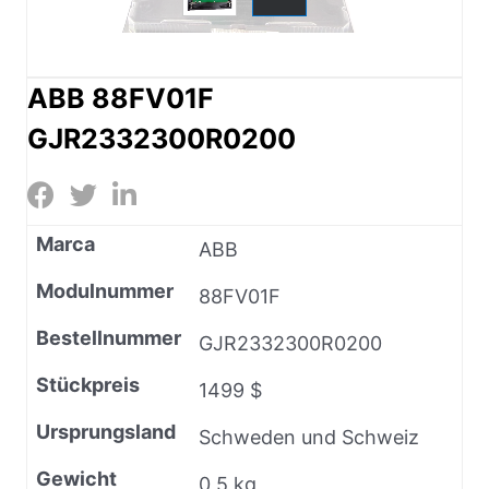
ABB 88FV01F
GJR2332300R0200
Marca
ABB
Modulnummer
88FV01F
Bestellnummer
GJR2332300R0200
Stückpreis
1499 $
Ursprungsland
Schweden und Schweiz
Gewicht
0,5 kg