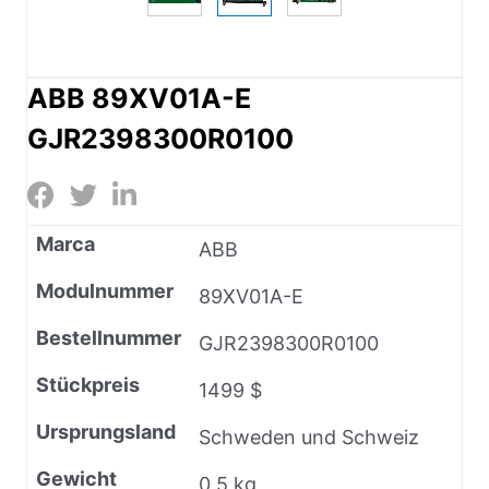
ABB 89XV01A-E
GJR2398300R0100
Marca
ABB
Modulnummer
89XV01A-E
Bestellnummer
GJR2398300R0100
Stückpreis
1499 $
Ursprungsland
Schweden und Schweiz
Gewicht
0,5 kg