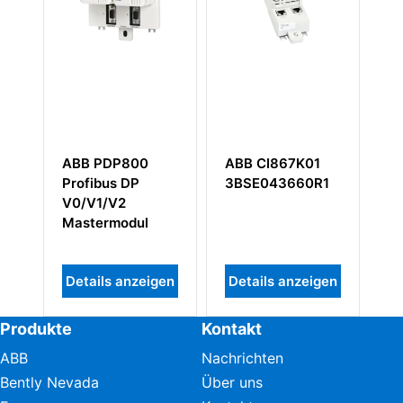
00
ABB CI867K01
ABB DSTD108
P
3BSE043660R1
EXC57160001-
ABD DSTD 108
ul
Anschlusseinheit
nzeigen
Details anzeigen
Details anzeigen
Produkte
Kontakt
ABB
Nachrichten
Bently Nevada
Über uns