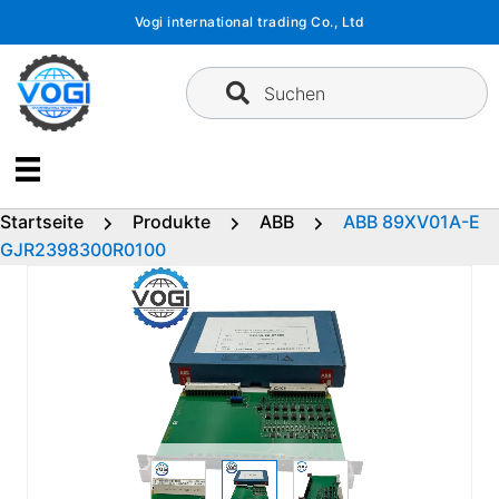
Zum
Vogi international trading Co., Ltd
Inhalt
springen
Suchen
Startseite
Produkte
ABB
ABB 89XV01A-E
GJR2398300R0100