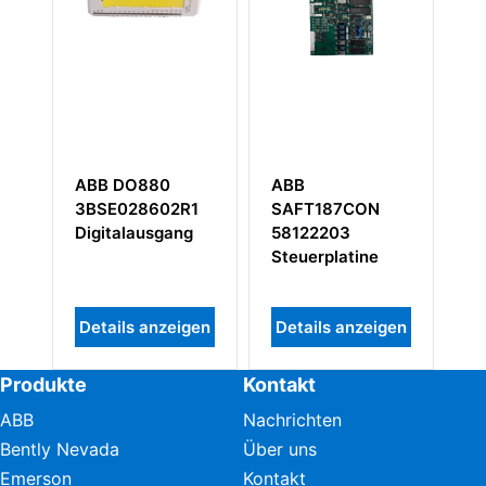
ABB DO880
ABB
A
3BSE028602R1
SAFT187CON
5
Digitalausgang
58122203
Steuerplatine
Details anzeigen
Details anzeigen
D
Produkte
Kontakt
ABB
Nachrichten
Bently Nevada
Über uns
Emerson
Kontakt