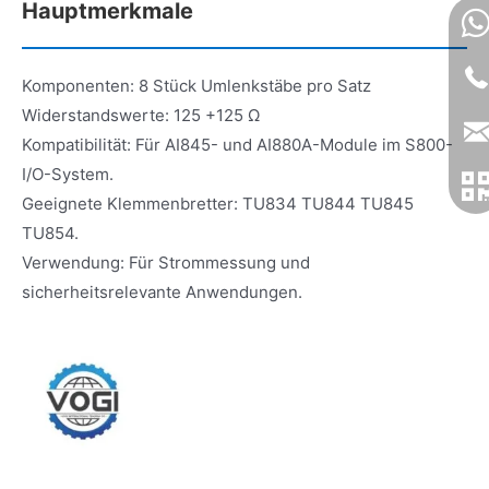
Hauptmerkmale
Komponenten: 8 Stück Umlenkstäbe pro Satz
Widerstandswerte: 125 +125 Ω
Kompatibilität: Für AI845- und AI880A-Module im S800-
I/O-System.
Geeignete Klemmenbretter: TU834 TU844 TU845
TU854.
Verwendung: Für Strommessung und
sicherheitsrelevante Anwendungen.