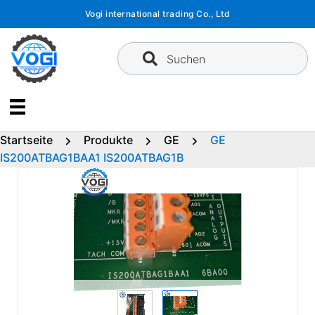
Zum
Vogi international trading Co., Ltd
Inhalt
springen
Suchen
Startseite
Produkte
GE
GE
IS200ATBAG1BAA1 IS200ATBAG1B