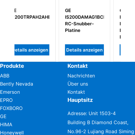
GE
GE IC697CPU731
AH2A
0DAMAG1BCB
IS200BPIBG1A
12 MHz, 32 Kbyte
ubber-
IS200BPIBG1AEB
Zentraleinheit
e
Phasen-
Logikschnittstellenmodul
ls anzeigen
Details anzeigen
Details anzeigen
Produkte
Kontakt
ABB
Nachrichten
Bently Nevada
Über uns
Emerson
Kontakt
Hauptsitz
EPRO
FOXBORO
Adresse: Unit 1503-4
GE
Building B Diamond Coast,
HIMA
No.96-2 Lujiang Road Siming
Honeywell