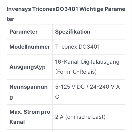
Invensys Triconex
DO3401
Wichtige Parame
ter
Parameter
Spezifikation
Modellnummer
Triconex DO3401
16-Kanal-Digitalausgang
Ausgangstyp
(Form-C-Relais)
Nennspannun
5-125 V DC / 24-240 V A
g
C
Max. Strom pro
2 A (ohmsche Last)
Kanal