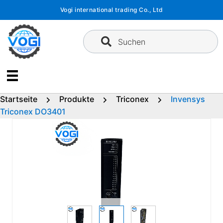
Zum
Vogi international trading Co., Ltd
Inhalt
springen
Suchen
Startseite
Produkte
Triconex
Invensys
Triconex DO3401