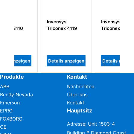
sys
Invensys
TRICONEX
nex 4119
Triconex 3510
INVENSYS
7400213-100
ls anzeigen
Details anzeigen
Details anzeigen
Produkte
Kontakt
ABB
Nachrichten
Bently Nevada
Über uns
Emerson
Kontakt
Hauptsitz
EPRO
FOXBORO
Adresse: Unit 1503-4
GE
Building B Diamond Coast,