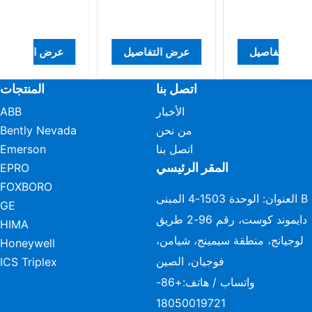
عرض التفاصيل
عرض التفاصيل
عر
اتصل بنا
المنتجات
الأخبار
ABB
من نحن
Bently Nevada
اتصل بنا
Emerson
المقر الرئيسي
EPRO
FOXBORO
العنوان: الوحدة 1503-4 المبنى B
GE
دايموند كوست، رقم 96-2 طريق
HIMA
لوجيانج، منطقة سيمينج، شيامن،
Honeywell
فوجيان، الصين
ICS Triplex
واتساب / هاتف:
+86-
18050019721