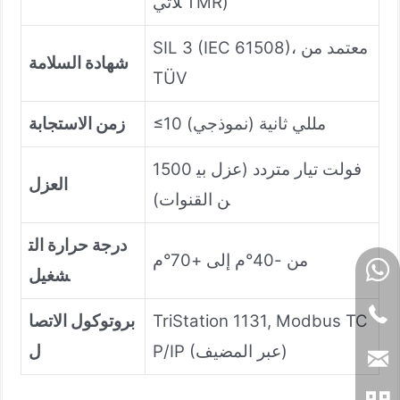
لاثي TMR)
SIL 3 (IEC 61508)، معتمد من
شهادة السلامة
TÜV
≤10 مللي ثانية (نموذجي)
زمن الاستجابة
1500 فولت تيار متردد (عزل بي
العزل
ن القنوات)
درجة حرارة الت
من -40°م إلى +70°م
شغيل
TriStation 1131, Modbus TC
بروتوكول الاتصا
P/IP (عبر المضيف)
ل