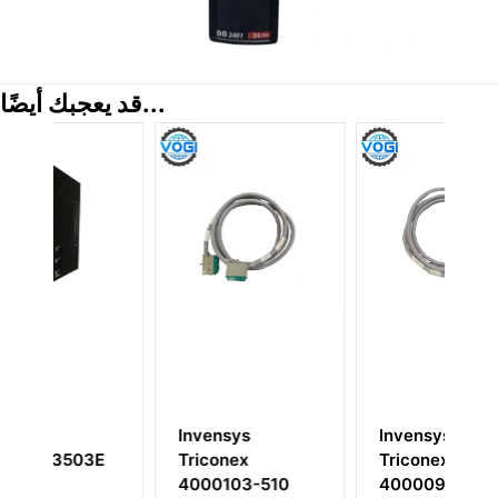
قد يعجبك أيضًا...
Invensys
Invensys
3E
Triconex
Triconex
4000103-510
4000094-310