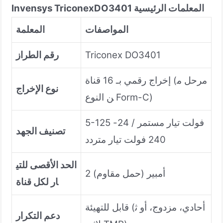
المعلمات الرئيسية
DO3401
Invensys Triconex
المواصفات
المعلمة
Triconex DO3401
رقم الطراز
إخراج رقمي بـ 16 قناة (مرحل م
نوع الإخراج
ن النوع Form-C)
5-125 فولت تيار مستمر / 24-
تصنيف الجهد
240 فولت تيار متردد
الحد الأقصى للتي
2 أمبير (حمل مقاوم)
ار لكل قناة
قابل للتهيئة (أحادي، مزدوج، أو ث
دعم التكرار