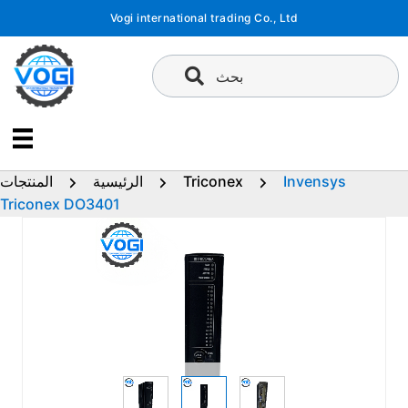
تخطى
Vogi international trading Co., Ltd
إلى
المحتوى
بحث
Invensys
Triconex
الرئيسية
المنتجات
Triconex DO3401