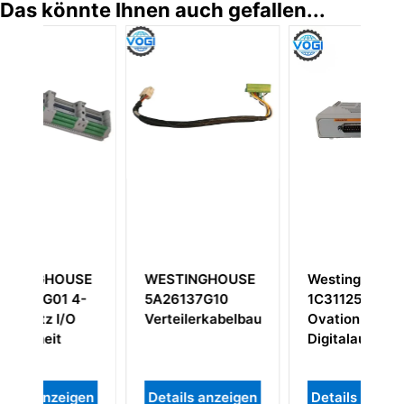
Das könnte Ihnen auch gefallen...
SE
WESTINGHOUSE
Westinghouse
4-
5A26137G10
1C31125G02
1
O
Verteilerkabelbaum
Ovation
S
Digitalausgabemodul
gen
Details anzeigen
Details anzeigen