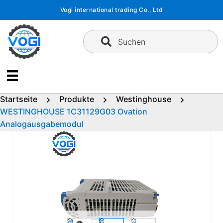
Zum
Vogi international trading Co., Ltd
Inhalt
springen
Suchen
Startseite
Produkte
Westinghouse
WESTINGHOUSE 1C31129G03 Ovation
Analogausgabemodul