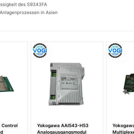
ssigkeit des S9343FA
n Anlagenprozessen in Asien
 AAI543-H53
Yokogawa AMM22 S3
Y
sgangsmodul
Multiplexer-Eingangsmodul
un