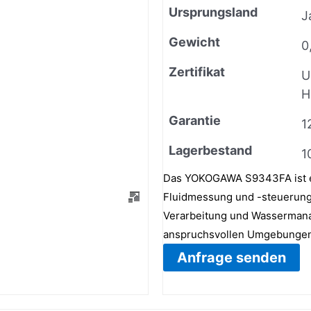
Ursprungsland
J
Gewicht
0
Zertifikat
U
H
Garantie
1
Lagerbestand
1
Das YOKOGAWA S9343FA ist ei
Fluidmessung und -steuerung.
Verarbeitung und Wassermanag
anspruchsvollen Umgebungen
Anfrage senden