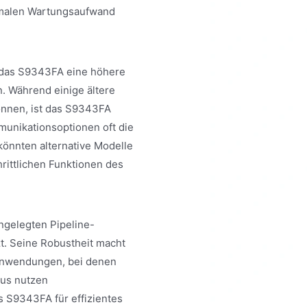
malen Wartungsaufwand
 das S9343FA eine höhere
. Während einige ältere
önnen, ist das S9343FA
munikationsoptionen oft die
önnten alternative Modelle
hrittlichen Funktionen des
ngelegten Pipeline-
. Seine Robustheit macht
eanwendungen, bei denen
aus nutzen
 S9343FA für effizientes