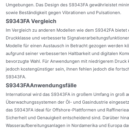
Umgebungen. Das Design des S9343FA gewährleistet mini
sowie Beständigkeit gegen Vibrationen und Pulsationen.
S9343FA Vergleich
Im Vergleich zu anderen Modellen wie dem S9342FA bietet
Druckklasse und verbesserte Signalverarbeitungsfunktionen
Modelle für einen Austausch in Betracht gezogen werden k
aufgrund seiner verbesserten Haltbarkeit und digitalen Kom
bevorzugte Wahl. Für Anwendungen mit niedrigerem Druck k
jedoch kostengünstiger sein, ihnen fehlen jedoch die fortsc
S9343FA.
S9343FA
Anwendungsfälle
International wird das S9343FA in großem Umfang in groß a
Überwachungssystemen der Öl- und Gasindustrie eingesetzt
das S9343FA ideal für Offshore-Plattformen und Raffineri
Sicherheit und Genauigkeit entscheidend sind. Darüber hin
Wasseraufbereitungsanlagen in Nordamerika und Europa das