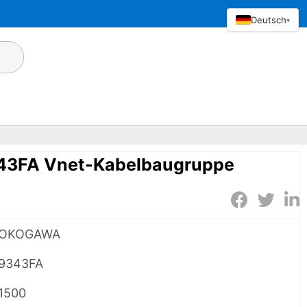
Deutsch
▾
3FA Vnet-Kabelbaugruppe
OKOGAWA
9343FA
1500