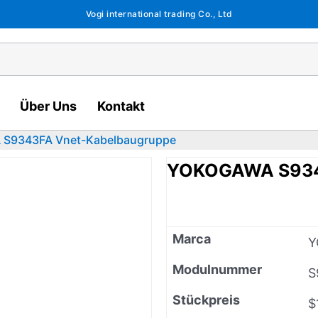
Vogi international trading Co., Ltd
Über Uns
Kontakt
S9343FA Vnet-Kabelbaugruppe
YOKOGAWA S934
Marca
Y
Modulnummer
S
Stückpreis
$