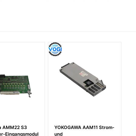
OKOGAWA AAM11 Strom-
YOKOGAWA SB401-50
d
Bus-Interface-Slave-