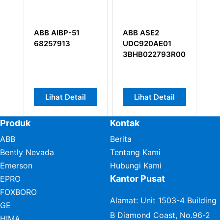
ABB ASE2
Modul Output
Kartu
UDC920AE01
Digital ABB
Pencocok
3BHB022793R0001
DO820
SAFT100
3BSE008514R1
57297166
Lihat Detail
Lihat Detail
Lihat D
Produk
Kontak
ABB
Berita
Bently Nevada
Tentang Kami
Emerson
Hubungi Kami
Kantor Pusat
EPRO
FOXBORO
Alamat: Unit 1503-4 Building
GE
B Diamond Coast, No.96-2
HIMA