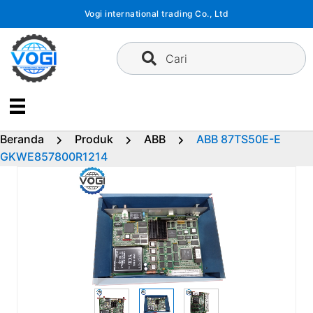
Langsung
Vogi international trading Co., Ltd
ke
konten
Cari
Beranda
Produk
ABB
ABB 87TS50E-E
GKWE857800R1214