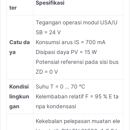
Spesifikasi
ter
Tegangan operasi modul USA/U
SB = 24 V
Catu da
Konsumsi arus IS = 700 mA
ya
Disipasi daya PV = 15 W
Potensial referensi pada sisi bus
ZD = 0 V
Kondisi
Suhu T = 0 ... 70 °C
lingkun
Kelembaban relatif F = 95 % E ta
gan
npa kondensasi
Kekebalan pelepasan muatan ele