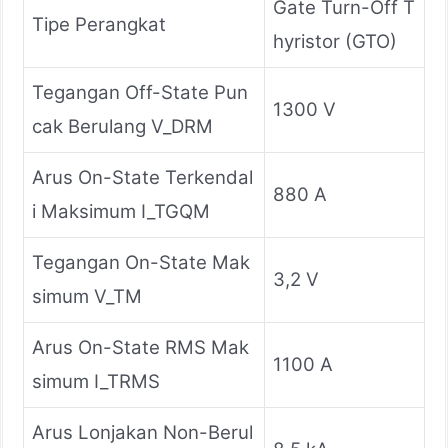
Gate Turn-Off T
Tipe Perangkat
hyristor (GTO)
Tegangan Off-State Pun
1300 V
cak Berulang V_DRM
Arus On-State Terkendal
880 A
i Maksimum I_TGQM
Tegangan On-State Mak
3,2 V
simum V_TM
Arus On-State RMS Mak
1100 A
simum I_TRMS
Arus Lonjakan Non-Berul