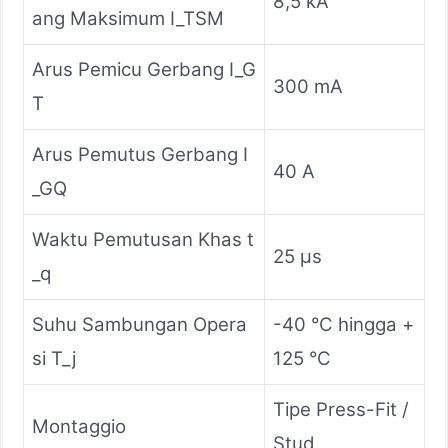
8,5 kA
ang Maksimum I_TSM
Arus Pemicu Gerbang I_G
300 mA
T
Arus Pemutus Gerbang I
40 A
_GQ
Waktu Pemutusan Khas t
25 μs
_q
Suhu Sambungan Opera
-40 °C hingga +
si T_j
125 °C
Tipe Press-Fit /
Montaggio
Stud