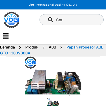
Langsung
Vogi international trading Co., Ltd
ke
konten
Cari
Beranda
Produk
ABB
Papan Prosesor ABB
GTO 1300V880A