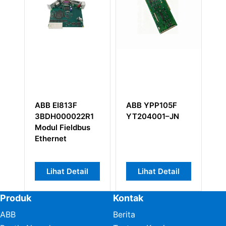
EI813F
ABB YPP105F
ABB TY805K01
H000022R1
YT204001–JN
3BSE081160R1
l Fieldbus
rnet
hat Detail
Lihat Detail
Lihat Detail
Produk
Kontak
ABB
Berita