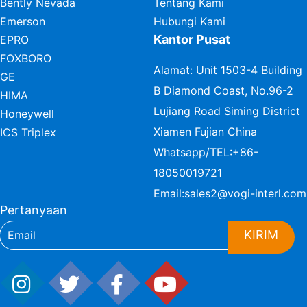
Bently Nevada
Tentang Kami
Emerson
Hubungi Kami
Kantor Pusat
EPRO
FOXBORO
Alamat: Unit 1503-4 Building
GE
B Diamond Coast, No.96-2
HIMA
Lujiang Road Siming District
Honeywell
Xiamen Fujian China
ICS Triplex
Whatsapp/TEL:
+86-
18050019721
Email:
sales2@vogi-interl.com
Pertanyaan
KIRIM