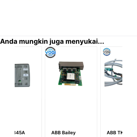
Anda mungkin juga menyukai...
ABB Bailey
ABB TK821V020
A