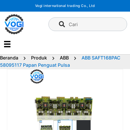
Langsung
Vogi international trading Co., Ltd
ke
konten
Cari
Beranda
Produk
ABB
ABB SAFT168PAC
58095117 Papan Penguat Pulsa