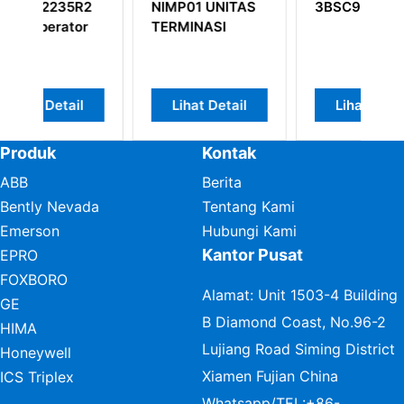
2
NIMP01 UNITAS
3BSC950202R1
5
r
TERMINASI
Lihat Detail
Lihat Detail
Produk
Kontak
ABB
Berita
Bently Nevada
Tentang Kami
Emerson
Hubungi Kami
Kantor Pusat
EPRO
FOXBORO
Alamat: Unit 1503-4 Building
GE
B Diamond Coast, No.96-2
HIMA
Lujiang Road Siming District
Honeywell
Xiamen Fujian China
ICS Triplex
Whatsapp/TEL:
+86-