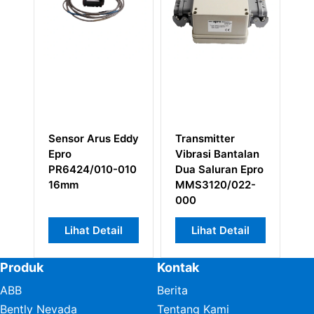
nsmitter
Konverter LVDT
EPRO
rasi Bantalan
EPRO A6500-LC
PR9268/017-1
 Saluran Epro
Sensor Arus Ed
S3120/022-
0
Lihat Detail
Lihat Detail
Lihat Detail
Produk
Kontak
ABB
Berita
Bently Nevada
Tentang Kami