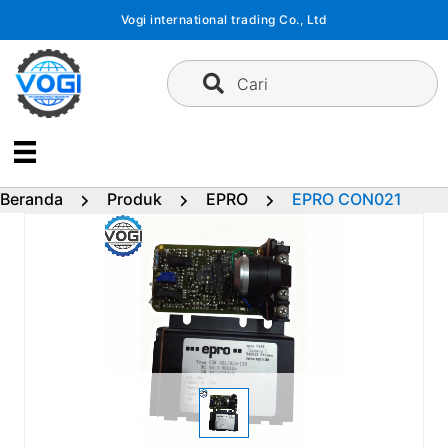
Langsung
Vogi international trading Co., Ltd
ke
konten
Cari
Beranda
Produk
EPRO
EPRO CON021