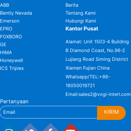
ABB
Berita
Bently Nevada
Tentang Kami
Emerson
Hubungi Kami
Kantor Pusat
EPRO
FOXBORO
Alamat: Unit 1503-4 Building
GE
B Diamond Coast, No.96-2
HIMA
Lujiang Road Siming District
Honeywell
Xiamen Fujian China
ICS Triplex
Whatsapp/TEL:
+86-
18050019721
Email:
sales2@vogi-interl.com
Pertanyaan
KIRIM