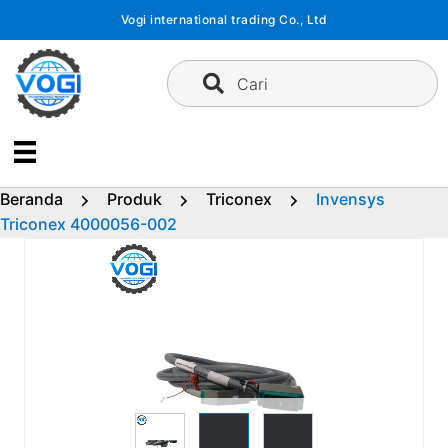
Langsung
Vogi international trading Co., Ltd
ke
konten
Cari
Beranda
Produk
Triconex
Invensys
Triconex 4000056-002