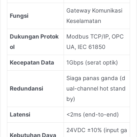
Gateway Komunikasi
Fungsi
Keselamatan
Dukungan Protok
Modbus TCP/IP, OPC
ol
UA, IEC 61850
Kecepatan Data
1Gbps (serat optik)
Siaga panas ganda (d
Redundansi
ual-channel hot stand
by)
Latensi
<2ms (end-to-end)
24VDC ±10% (input ga
Kebutuhan Daya