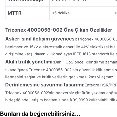
MTTR
<5 dakika
<
Triconex 4000056-002
Öne Çıkan Özel
likler
Askeri sınıf iletişim güvencesi:
Triconex 4000056-002
benimser ve 15kV elektrostatik deşarj ile 4kV elektriksel hız
girişimine karşı dayanıklılık sağlayan IEEE 1613 standardı ile se
Akıllı trafik yönetimi:
Dahili QoS önceliklendirme zaman
tıkandığında Triconex 4000056-002'nin güvenlik kilitlenme sin
iletmesini sağlar ve kritik verilerin gecikmesi 2ms'yi aşmaz.
Derinlemesine savunma tasarımı:
Entegre HSR/PRP 
Triconex 4000056-002'nin benzersiz çift ürün yazılımı doğ
birleştiğinde iletişim bağlantısında %99,9999 kullanılabilirlik
Bunları da beğenebilirsiniz...