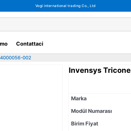
Vogi international trading Co., Ltd
amo
Contattaci
x 4000056-002
Invensys Trico
Marka
Modül Numarası
Birim Fiyat