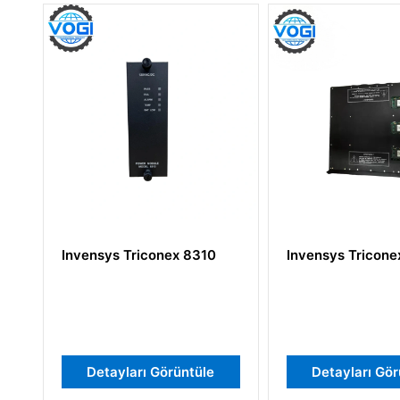
nvensys Triconex 8310
Invensys Triconex 3511
Detayları Görüntüle
Detayları Görüntüle