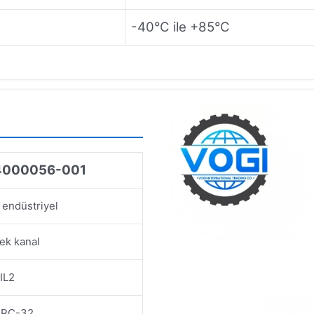
-40°C ile +85°C
4000056-001
 endüstriyel
ek kanal
IL2
RC-32