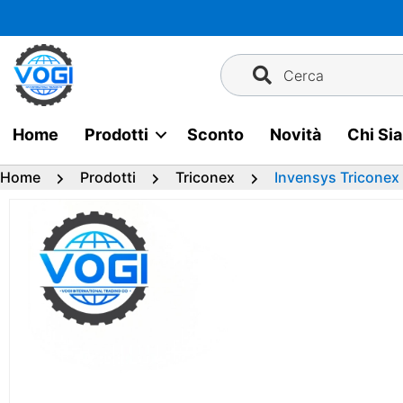
Vai
al
contenuto
Cerca
Home
Prodotti
Sconto
Novità
Chi Si
Home
Prodotti
Triconex
Invensys Tricone