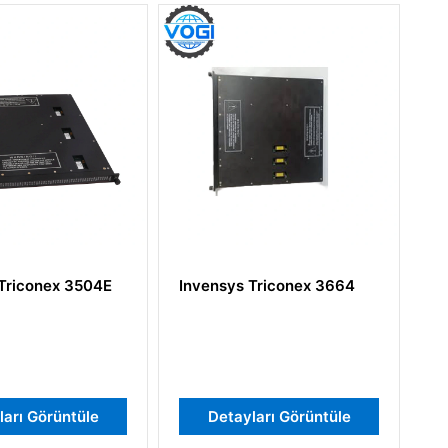
504E
Invensys Triconex 3664
Invensys Tri
MP2101S2
üle
Detayları Görüntüle
Detayları