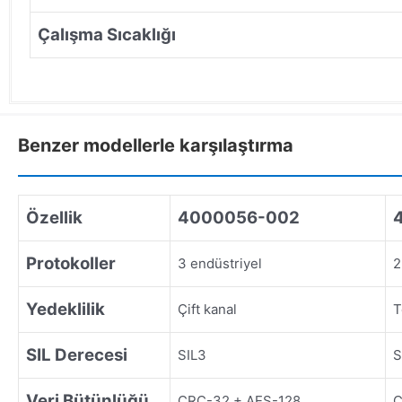
Çalışma Sıcaklığı
Benzer modellerle karşılaştırma
Özellik
4000056-002
Protokoller
3 endüstriyel
2
Yedeklilik
Çift kanal
T
SIL Derecesi
SIL3
S
Veri Bütünlüğü
CRC-32 + AES-128
C