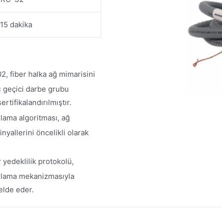
15 dakika
, fiber halka ağ mimarisini
lı geçici darbe grubu
rtifikalandırılmıştır.
lama algoritması, ağ
yallerini öncelikli olarak
yedeklilik protokolü,
rulama mekanizmasıyla
 elde eder.