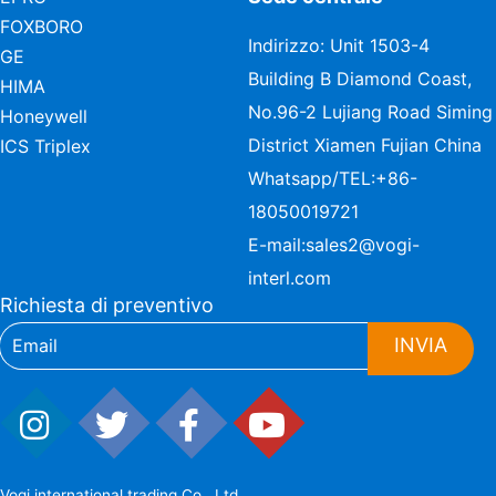
FOXBORO
Indirizzo: Unit 1503-4
GE
Building B Diamond Coast,
HIMA
No.96-2 Lujiang Road Siming
Honeywell
District Xiamen Fujian China
ICS Triplex
Whatsapp/TEL:
+86-
18050019721
E-mail:
sales2@vogi-
interl.com
Richiesta di preventivo
INVIA
Vogi international trading Co., Ltd