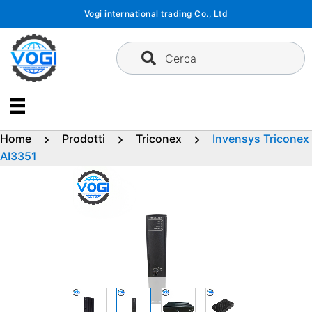
Vai
Vogi international trading Co., Ltd
al
contenuto
Cerca
Home
Prodotti
Triconex
Invensys Triconex
AI3351