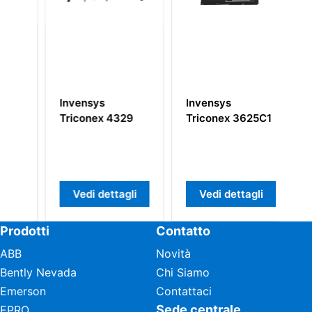
Invensys
Invensys
In
Triconex 4329
Triconex 3625C1
Tr
Vedi dettagli
Vedi dettagli
Prodotti
Contatto
ABB
Novità
Bently Nevada
Chi Siamo
Emerson
Contattaci
Sede centrale
EPRO