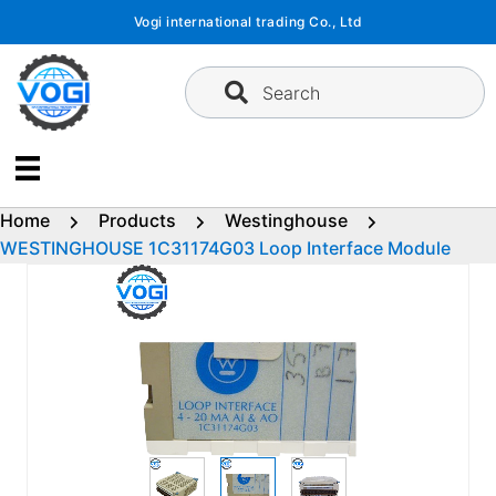
Skip
Vogi international trading Co., Ltd
to
content
Search
Home
Products
Westinghouse
WESTINGHOUSE 1C31174G03 Loop Interface Module