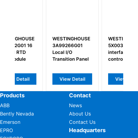
TINGHOUSE
WESTINGHOUSE
Foxboro DNBT
9266G01
5X00301G01 I/O
P0971WV
l I/O
interface
Interface Modul
sition Panel
controller
iew Detail
View Detail
View Detail
Products
Contact
ABB
News
Bently Nevada
About Us
Emerson
Contact Us
Headquarters
EPRO