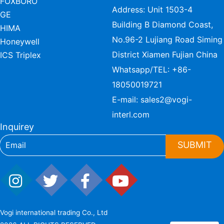
FOXBORO
Address: Unit 1503-4
GE
Building B Diamond Coast,
HIMA
No.96-2 Lujiang Road Siming
Honeywell
District Xiamen Fujian China
ICS Triplex
Whatsapp/TEL:
+86-
18050019721
E-mail:
sales2@vogi-
interl.com
Inquirey
SUBMIT
Vogi international trading Co., Ltd