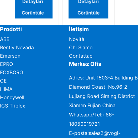
ı
Detayları
Detayları
e
Görüntüle
Görüntüle
Prodotti
İletişim
ABB
Novità
Bently Nevada
Chi Siamo
Emerson
Contattaci
Merkez Ofis
EPRO
FOXBORO
Adres: Unit 1503-4 Building B
GE
Diamond Coast, No.96-2
HIMA
Lujiang Road Siming District
Honeywell
Xiamen Fujian China
ICS Triplex
Whatsapp/Tel:
+86-
18050019721
E-posta:
sales2@vogi-