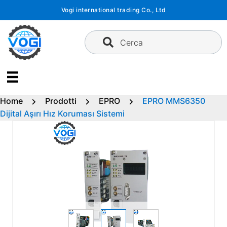
Vai
Vogi international trading Co., Ltd
al
contenuto
Cerca
Home
Prodotti
EPRO
EPRO MMS6350
Dijital Aşırı Hız Koruması Sistemi