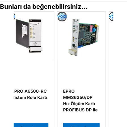
Bunları da beğenebilirsiniz...
0-RC
EPRO
EPRO SDM010
Kartı
MMS6350/DP
Titreşim izleme
Hız Ölçüm Kartı
kontrol kartı
PROFIBUS DP ile