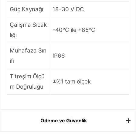
Güç Kaynağı
18-30 V DC
Çalışma Sıcak
-40°C ile +85°C
lığı
Muhafaza Sın
IP66
ıfı
Titreşim Ölçü
±%1 tam ölçek
m Doğruluğu
Ödeme ve Güvenlik