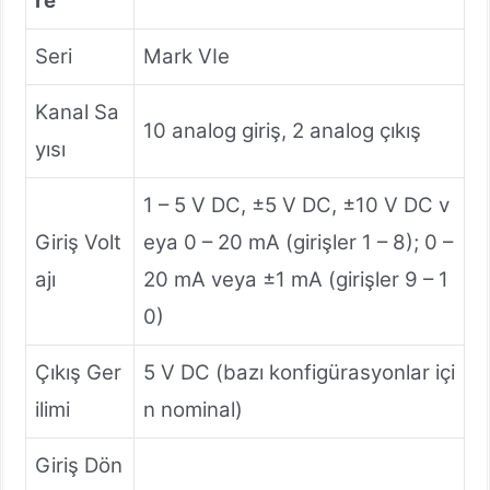
re
Seri
Mark VIe
Kanal Sa
10 analog giriş, 2 analog çıkış
yısı
1 – 5 V DC, ±5 V DC, ±10 V DC v
Giriş Volt
eya 0 – 20 mA (girişler 1 – 8); 0 –
ajı
20 mA veya ±1 mA (girişler 9 – 1
0)
Çıkış Ger
5 V DC (bazı konfigürasyonlar içi
ilimi
n nominal)
Giriş Dön