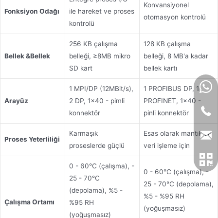
Konvansiyonel
Fonksiyon Odağı
ile hareket ve proses
otomasyon kontrolü
kontrolü
256 KB çalışma
128 KB çalışma
Bellek &
Bellek
belleği, ≥8MB mikro
belleği, 8 MB'a kadar
SD kart
bellek kartı
1 MPI/DP (12MBit/s),
1 PROFIBUS DP, 1
Arayüz
2 DP, 1x40 - pimli
PROFINET, 1x40 -
konnektör
pinli konnektör
Karmaşık
Esas olarak mantık ve
Proses Yeterliliği
proseslerde güçlü
veri işleme için
0 - 60°C (çalışma), -
0 - 60°C (çalışma), -
25 - 70°C
25 - 70°C (depolama),
(depolama), %5 -
%5 - %95 RH
Çalışma Ortamı
%95 RH
(yoğuşmasız)
(yoğuşmasız)