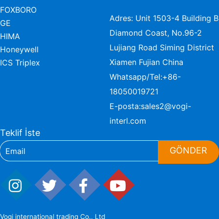
FOXBORO
Adres: Unit 1503-4 Building B
GE
Diamond Coast, No.96-2
HIMA
Lujiang Road Siming District
Honeywell
Xiamen Fujian China
ICS Triplex
Whatsapp/Tel:
+86-
18050019721
E-posta:
sales2@vogi-
interl.com
Teklif İste
GÖNDER
Vogi international trading Co., Ltd