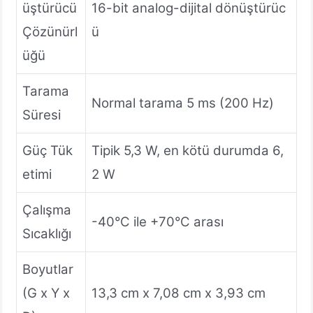
üştürücü
16-bit analog-dijital dönüştürüc
Çözünürl
ü
üğü
Tarama
Normal tarama 5 ms (200 Hz)
Süresi
Güç Tük
Tipik 5,3 W, en kötü durumda 6,
etimi
2 W
Çalışma
-40°C ile +70°C arası
Sıcaklığı
Boyutlar
(G x Y x
13,3 cm x 7,08 cm x 3,93 cm