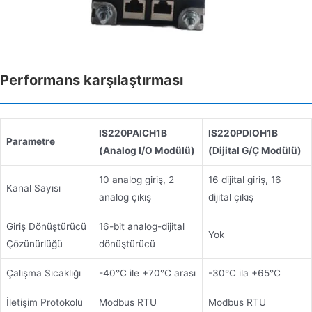
Performans karşılaştırması
IS220PAICH1B
IS220PDIOH1B
Parametre
(Analog I/O Modülü)
(Dijital G/Ç Modülü)
10 analog giriş, 2
16 dijital giriş, 16
Kanal Sayısı
analog çıkış
dijital çıkış
Giriş Dönüştürücü
16-bit analog-dijital
Yok
Çözünürlüğü
dönüştürücü
Çalışma Sıcaklığı
-40°C ile +70°C arası
-30°C ila +65°C
İletişim Protokolü
Modbus RTU
Modbus RTU