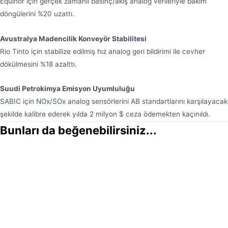
Equinor için gerçek zamanlı basınç/akış analog verileriyle bakım
döngülerini %20 uzattı.
Avustralya Madencilik Konveyör Stabilitesi
Rio Tinto için stabilize edilmiş hız analog geri bildirimi ile cevher
dökülmesini %18 azalttı.
Suudi Petrokimya Emisyon Uyumluluğu
SABIC için NOx/SOx analog sensörlerini AB standartlarını karşılayacak
şekilde kalibre ederek yılda 2 milyon $ ceza ödemekten kaçınıldı.
Bunları da beğenebilirsiniz...