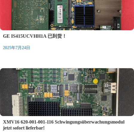
GE IS415UCVHH1A 已到货！
2025年7月24日
XMV16 620-001-001-116 Schwingungsüberwachungsmodul
jetzt sofort lieferbar!