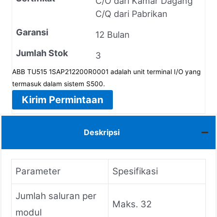
C/O dari Kamar Dagang
C/Q dari Pabrikan
Garansi
12 Bulan
Jumlah Stok
3
ABB TU515 1SAP212200R0001 adalah unit terminal I/O yang
termasuk dalam sistem S500.
Kirim Permintaan
Deskripsi
Parameter
Spesifikasi
Jumlah saluran per
Maks. 32
modul