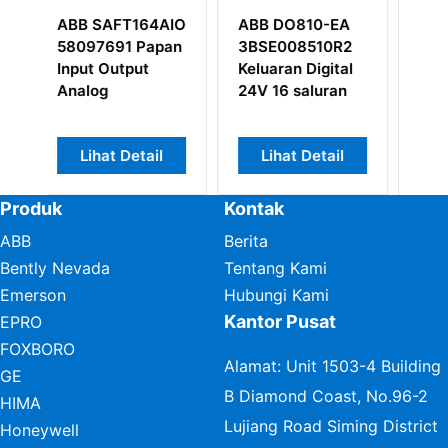
ABB DO810-EA
ABB BRC100
ABB Bailey
3BSE008510R2
Harmony Bridge
IEPAS02 
Keluaran Digital
Controller
DAYA
24V 16 saluran
Lihat Detail
Lihat Detail
Lihat De
Produk
Kontak
ABB
Berita
Bently Nevada
Tentang Kami
Emerson
Hubungi Kami
Kantor Pusat
EPRO
FOXBORO
Alamat: Unit 1503-4 Building
GE
B Diamond Coast, No.96-2
HIMA
Lujiang Road Siming District
Honeywell